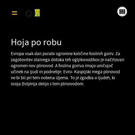
Úvod
Azerbajdžan
Fi
Italija
Hoja po robu
Londýn
Evropa vsak dan porabi ogromne količine fosilnih goriv. Za
O
zagotovitev stalnega dotoka teh ogljikovodikov je načrtovan
ogromen nov plinovod. A fosilna goriva imajo uničujoč
učinek na ljudi in podnebje. Evro- Kaspijski mega plinovod
ne bi bil pri tem nobena izjema. To je zgodba o ljudeh, ki
svoja življenja delijo s tem plinovodom.
Fu
H