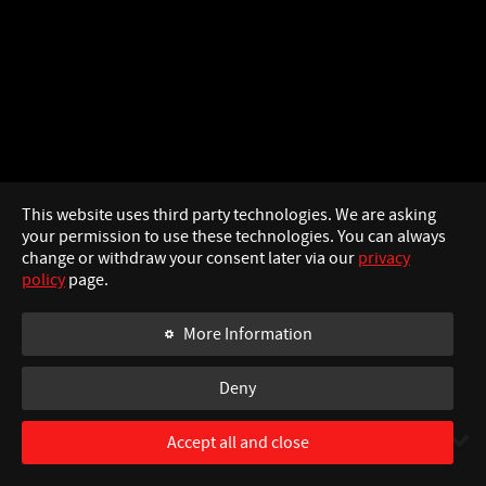
This website uses third party technologies. We are asking
your permission to use these technologies. You can always
change or withdraw your consent later via our
privacy
policy
page.
More Information
Deny
I
Accept all and close
SWIPE TO CONTINUE